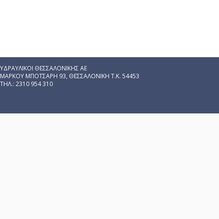
ΥΔΡΑΥΛΙΚΟΙ ΘΕΣΣΑΛΟΝΙΚΗΣ ΑΕ
ΜΑΡΚΟΥ ΜΠΟΤΣΑΡΗ 93, ΘΕΣΣΑΛΟΝΙΚΗ Τ.Κ. 54453
ΤΗΛ.: 2310 954 310