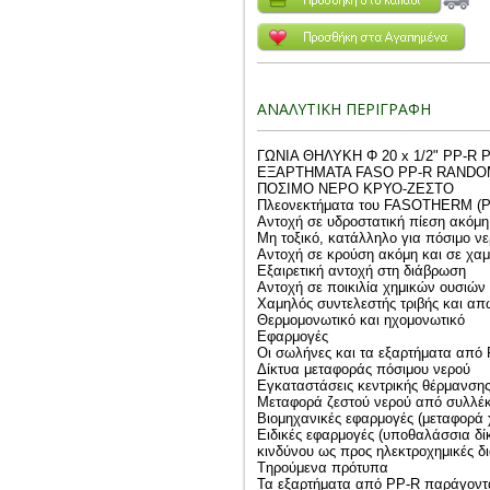
ΑΝΑΛΥΤΙΚΗ ΠΕΡΙΓΡΑΦΗ
ΓΩΝΙΑ ΘΗΛΥΚΗ Φ 20 x 1/2" PP-R
ΕΞΑΡΤΗΜΑΤΑ FASO PP-R RANDO
ΠΟΣΙΜΟ ΝΕΡΟ ΚΡΥΟ-ΖΕΣΤΟ
Πλεονεκτήματα του FASOTHERM (P
Αντοχή σε υδροστατική πίεση ακόμη
Μη τοξικό, κατάλληλο για πόσιμο ν
Αντοχή σε κρούση ακόμη και σε χαμ
Εξαιρετική αντοχή στη διάβρωση
Αντοχή σε ποικιλία χημικών ουσιών
Χαμηλός συντελεστής τριβής και απ
Θερμομονωτικό και ηχομονωτικό
Εφαρμογές
Οι σωλήνες και τα εξαρτήματα από 
Δίκτυα μεταφοράς πόσιμου νερού
Εγκαταστάσεις κεντρικής θέρμανσης
Μεταφορά ζεστού νερού από συλλέκτ
Βιομηχανικές εφαρμογές (μεταφορά 
Ειδικές εφαρμογές (υποθαλάσσια δί
κινδύνου ως προς ηλεκτροχημικές δι
Tηρούμενα πρότυπα
Τα εξαρτήματα από PP-R παράγοντ